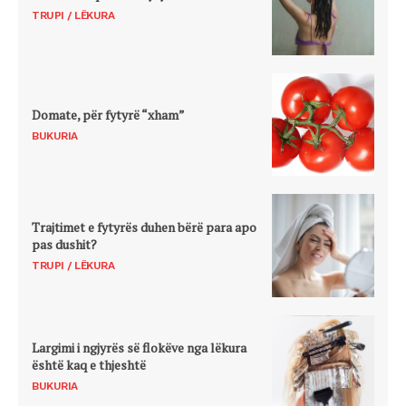
TRUPI / LËKURA
Domate, për fytyrë “xham”
BUKURIA
Trajtimet e fytyrës duhen bërë para apo
pas dushit?
TRUPI / LËKURA
Largimi i ngjyrës së flokëve nga lëkura
është kaq e thjeshtë
BUKURIA