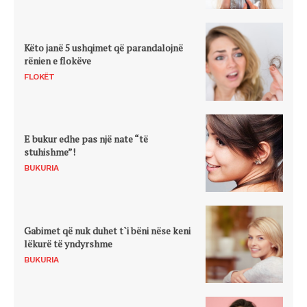
Këto janë 5 ushqimet që parandalojnë
rënien e flokëve
FLOKËT
E bukur edhe pas një nate “të
stuhishme”!
BUKURIA
Gabimet që nuk duhet t`i bëni nëse keni
lëkurë të yndyrshme
BUKURIA