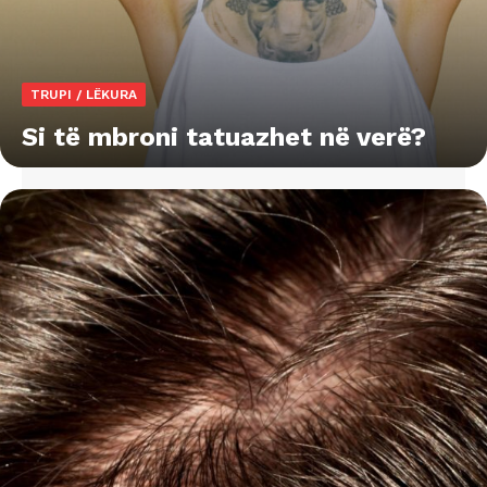
TRUPI / LËKURA
Si të mbroni tatuazhet në verë?