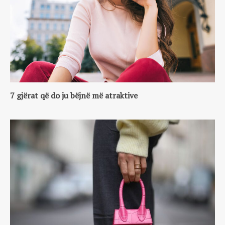
7 gjërat që do ju bëjnë më atraktive