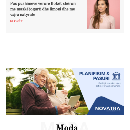
Pas pushimeve verore flokët shëroni
me maskë jogurti dhe limoni dhe me
vajra natyrale
FLOKËT
MODA
Moda