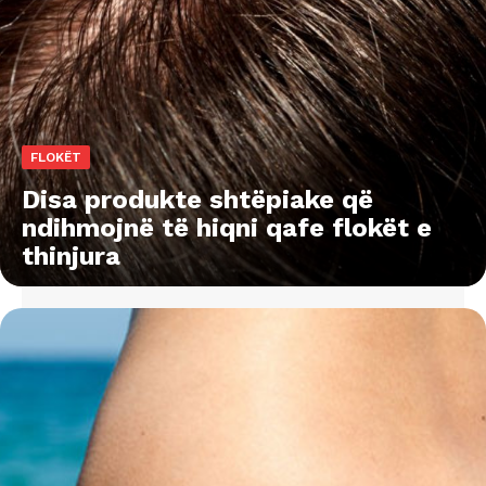
FLOKËT
Disa produkte shtëpiake që
ndihmojnë të hiqni qafe flokët e
thinjura