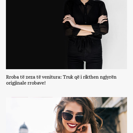
Rroba të zeza të venitura: Truk që i rikthen ngjyrën
origjinale rrobave!