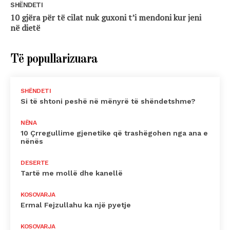
SHËNDETI
10 gjëra për të cilat nuk guxoni t’i mendoni kur jeni
në dietë
Të popullarizuara
SHËNDETI
Si të shtoni peshë në mënyrë të shëndetshme?
NËNA
10 Çrregullime gjenetike që trashëgohen nga ana e
nënës
DESERTE
Tartë me mollë dhe kanellë
KOSOVARJA
Ermal Fejzullahu ka një pyetje
KOSOVARJA