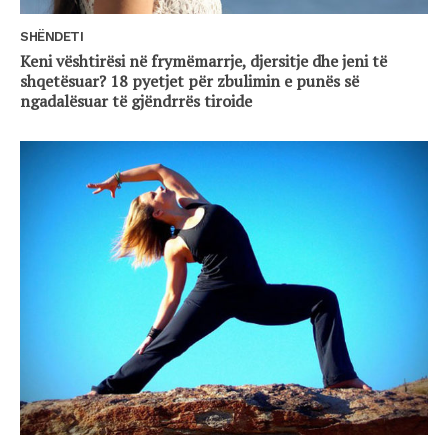
SHËNDETI
Keni vështirësi në frymëmarrje, djersitje dhe jeni të
shqetësuar? 18 pyetjet për zbulimin e punës së
ngadalësuar të gjëndrrës tiroide