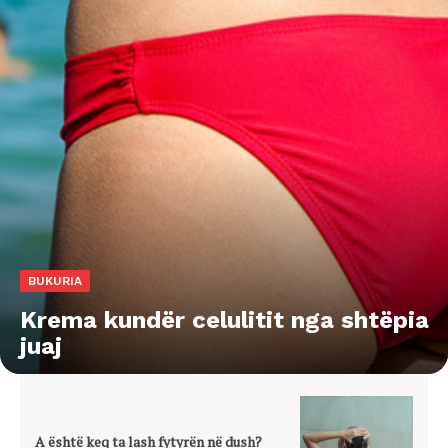
BUKURIA
Krema kundër celulitit nga shtëpia
juaj
A është keq ta lash fytyrën në dush?