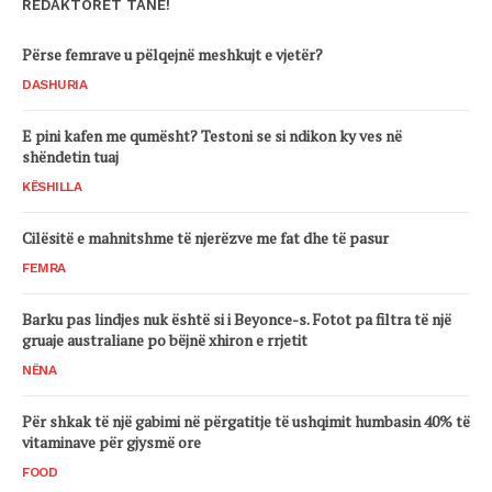
REDAKTORËT TANË!
Përse femrave u pëlqejnë meshkujt e vjetër?
DASHURIA
E pini kafen me qumësht? Testoni se si ndikon ky ves në
shëndetin tuaj
KËSHILLA
Cilësitë e mahnitshme të njerëzve me fat dhe të pasur
FEMRA
Barku pas lindjes nuk është si i Beyonce-s. Fotot pa filtra të një
gruaje australiane po bëjnë xhiron e rrjetit
NËNA
Për shkak të një gabimi në përgatitje të ushqimit humbasin 40% të
vitaminave për gjysmë ore
FOOD