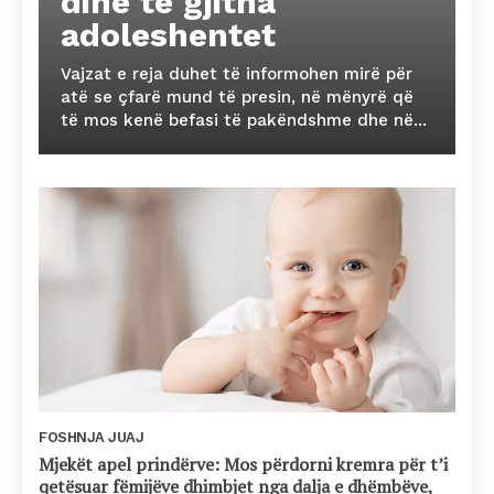
dinë të gjitha
adoleshentet
Vajzat e reja duhet të informohen mirë për
atë se çfarë mund të presin, në mënyrë që
të mos kenë befasi të pakëndshme dhe në...
FOSHNJA JUAJ
Mjekët apel prindërve: Mos përdorni kremra për t’i
qetësuar fëmijëve dhimbjet nga dalja e dhëmbëve,