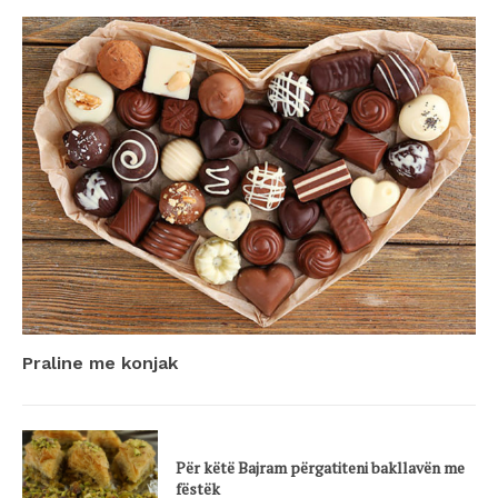
Praline me konjak
Për këtë Bajram përgatiteni bakllavën me
fëstëk