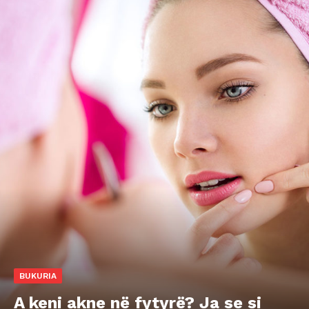
BUKURIA
A keni akne në fytyrë? Ja se si